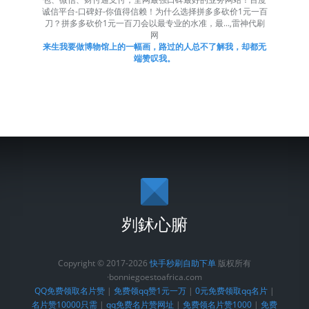
诚信平台-口碑好-你值得信赖！为什么选择拼多多砍价1元一百
刀？拼多多砍价1元一百刀会以最专业的水准，最...,雷神代刷
网
来生我要做博物馆上的一幅画，路过的人总不了解我，却都无
端赞叹我。
刿鉥心腑
Copyright © 2017-2026
快手秒刷自助下单
版权所有
·bonniegoestoafrica.com
QQ免费领取名片赞
|
免费领qq赞1元一万
|
0元免费领取qq名片
|
名片赞10000只需
|
qq免费名片赞网址
|
免费领名片赞1000
|
免费