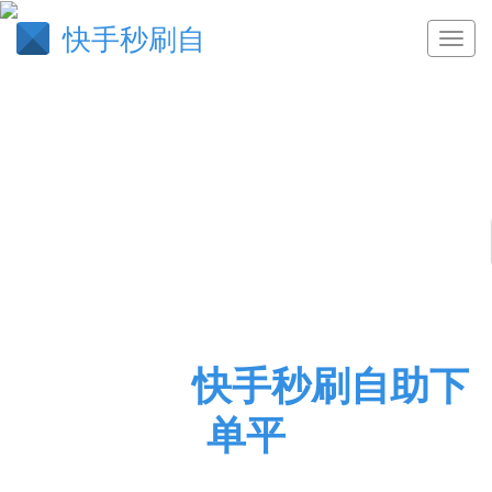
快手秒刷自
末学肤受
快手秒刷自助下
单平
QQ代刷网,小熊代网刷,qq代刷网,代刷