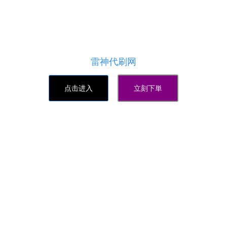
目前国内比较好的QQ代刷平台-小熊代网刷,目前拥有
60万代理且在界内口碑最为良好,凭借独有的售后和
代刷技术成为2020年最好的QQ代刷网平台,代刷网行
业的龙头,在卡盟排行榜上也名列前茅!
雷神代刷网
点击进入
立刻下単