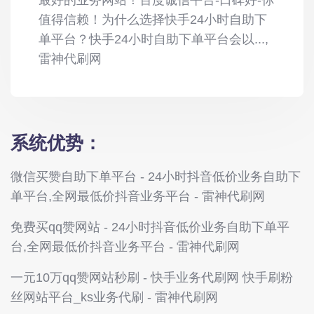
最好的业务网站！百度诚信平台-口碑好-你
值得信赖！为什么选择快手24小时自助下
单平台？快手24小时自助下单平台会以...,
雷神代刷网
系统优势：
微信买赞自助下单平台 - 24小时抖音低价业务自助下
单平台,全网最低价抖音业务平台 - 雷神代刷网
免费买qq赞网站 - 24小时抖音低价业务自助下单平
台,全网最低价抖音业务平台 - 雷神代刷网
一元10万qq赞网站秒刷 - 快手业务代刷网 快手刷粉
丝网站平台_ks业务代刷 - 雷神代刷网