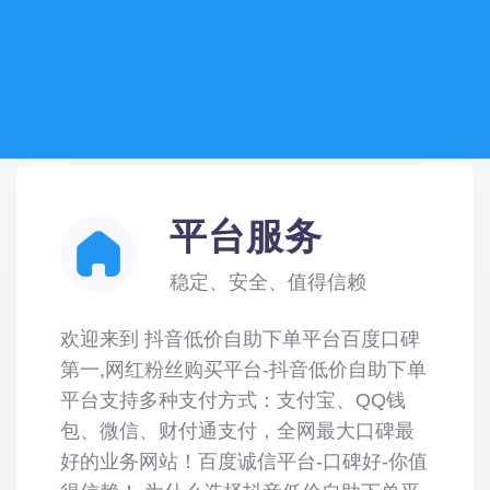
平台服务
稳定、安全、值得信赖
欢迎来到 抖音低价自助下单平台百度口碑
第一,网红粉丝购买平台-抖音低价自助下单
平台支持多种支付方式：支付宝、QQ钱
包、微信、财付通支付，全网最大口碑最
好的业务网站！百度诚信平台-口碑好-你值