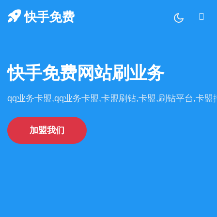
快手免费
快手免费网站刷业务
qq业务卡盟,qq业务卡盟,卡盟刷钻,卡盟,刷钻平台,卡
加盟我们