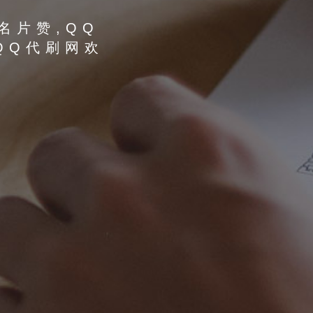
名片赞,QQ
QQ代刷网欢
。