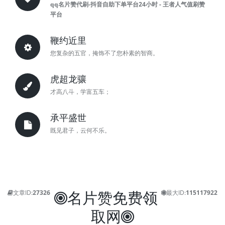
qq名片赞代刷-抖音自助下单平台24小时 - 王者人气值刷赞
平台
鞭约近里
您复杂的五官，掩饰不了您朴素的智商。
虎超龙骧
才高八斗，学富五车；
承平盛世
既见君子，云何不乐。
名片赞免费领
文章ID:
27326
最大ID:
115117922
取网