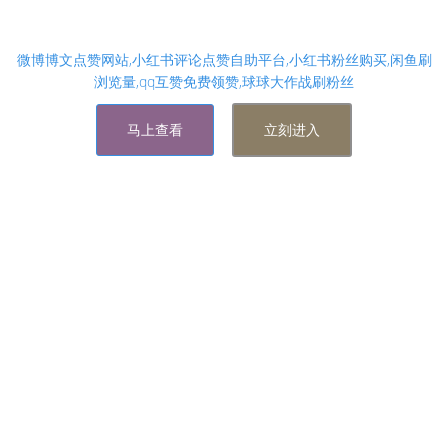
拼多多刷助力网站微信支付-刷快手粉丝1元100真人 -
刷qq永久大会员网站
微博博文点赞网站,小红书评论点赞自助平台,小红书粉丝购买,闲鱼刷
浏览量,qq互赞免费领赞,球球大作战刷粉丝
马上查看
立刻进入