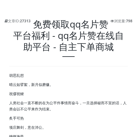
免费领取qq名片赞
文章ID:
27313
浏览量:
798
平台福利 - qq名片赞在线自
助平台 - 自主下单商城
胡思乱想
晴云如擘絮，新月似磨镰。
祝僇祝鲠
人类社会一直不断的在为公平件事情而奋斗，一旦选择秘而不宣的话，人
类会以不公平来作为结束。
炙手可热
项庄舞剑，意在沛公。
慷慨激昂