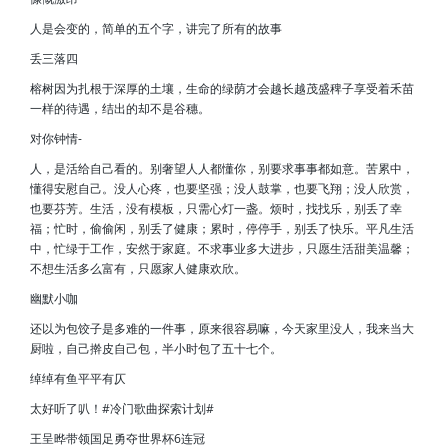
人是会变的，简单的五个字，讲完了所有的故事
丢三落四
榕树因为扎根于深厚的土壤，生命的绿荫才会越长越茂盛稗子享受着禾苗
一样的待遇，结出的却不是谷穗。
对你钟情-
人，是活给自己看的。别奢望人人都懂你，别要求事事都如意。苦累中，
懂得安慰自己。没人心疼，也要坚强；没人鼓掌，也要飞翔；没人欣赏，
也要芬芳。生活，没有模板，只需心灯一盏。烦时，找找乐，别丢了幸
福；忙时，偷偷闲，别丢了健康；累时，停停手，别丢了快乐。平凡生活
中，忙绿于工作，安然于家庭。不求事业多大进步，只愿生活甜美温馨；
不想生活多么富有，只愿家人健康欢欣。
幽默小咖
还以为包饺子是多难的一件事，原来很容易嘛，今天家里没人，我来当大
厨啦，自己擀皮自己包，半小时包了五十七个。
绰绰有鱼平平有仄
太好听了叭！#冷门歌曲探索计划#
王呈晔带领国足勇夺世界杯6连冠