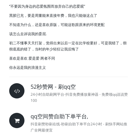
“不要因为身边的恋爱氛围而放弃自己的恋爱观”
黑胶已充，要是周董能来直接年费，我也只能做这点了
不知道为什么，还是喜欢原版，可能这歌跟原来的环境更配
该怎么去诉说我的委屈.
初二不懂事天天打架，觉得出来以后一定在比学校要好，可是我错了，彻
彻底底的错了，当时的年少轻狂让我后悔了
喜欢是喜欢 爱是爱 两者不同
你永远是我的浪漫主义
52秒赞网 - 刷qq空
24小时自助刷网平台-抖音免费播放量神器 - 免费领qq说说赞
100
qq空间赞自助下单平台,
抖音刷赞秒刷在线-秒刷自助下单平台24小时 - 刷快手网站推
广全网最便宜