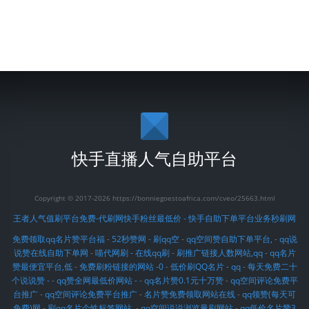
快手直播人气自助平台
Copyright © 2017-2026 https://bonniegoestoafrica.com/cveo/25663.html
王者人气值刷平台免费-代刷网快手粉丝最低价 - 快手自助下单平台业务秒刷网
免费领取qq名片赞平台福
-
52秒赞网 - 刷qq空
-
qq空间赞自助下单平台,
-
qq说
说赞在线自助下单网
-
喵代网刷 - 在线qq刷
-
刷推广链接人数网站,qq
-
qq名片
赞最便宜平台,低
-
免费刷粉链接的网站 -0
-
低价刷QQ名片 - qq
-
每天免费二十
个说说赞 -
-
qq赞全网最低价网站 -
-
qq名片赞0.1元十万赞
-
qq空间评论免费平
台推广
-
qq空间评论免费平台推广
-
名片赞免费领取网站在线
-
qq领赞(每天可
免费)网
-
刷qq名片个性标签网站,
-
qq空间说说浏览量刷网站
-
qq低价名片赞3