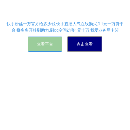
快手0.48刷100赞-抖音3元1000粉网站 - 我爱刷赞快
手
快手粉丝一万官方给多少钱,快手直播人气在线购买,0.1元一万赞平
台,拼多多开挂刷助力,刷qq空间访客1元十万,我爱业务网卡盟
查看平台
点击查看